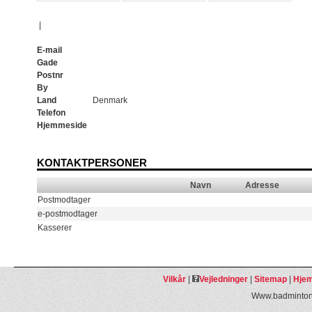
|
E-mail
Gade
Postnr
By
Land
Denmark
Telefon
Hjemmeside
KONTAKTPERSONER
Navn
Adresse
Postmodtager
e-postmodtager
Kasserer
Vilkår
|
Vejledninger
|
Sitemap
|
Hjem
Www.badmintonp