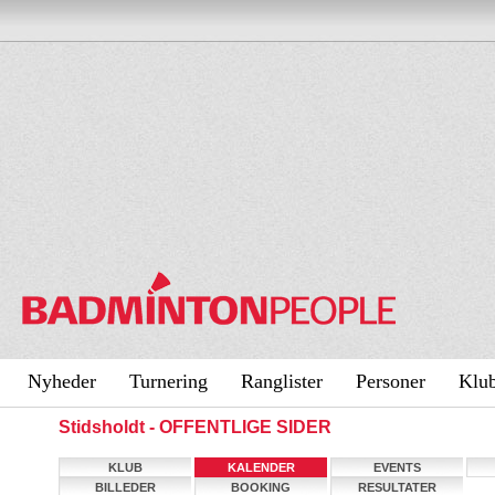
Nyheder
Turnering
Ranglister
Personer
Klu
Stidsholdt - OFFENTLIGE SIDER
KLUB
KALENDER
EVENTS
BILLEDER
BOOKING
RESULTATER