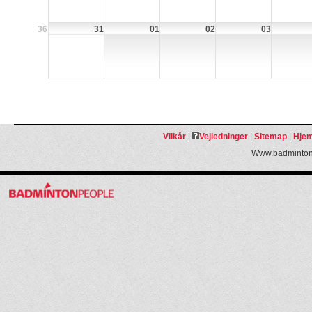
36
31
01
02
03
Vilkår
|
Vejledninger
|
Sitemap
|
Hjem
Www.badmintonp