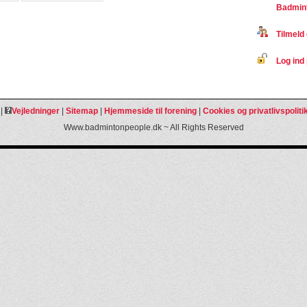
Badmint
Tilmeld 
Log ind 
|
Vejledninger
|
Sitemap
|
Hjemmeside til forening
|
Cookies og privatlivspoliti
Www.badmintonpeople.dk ~ All Rights Reserved