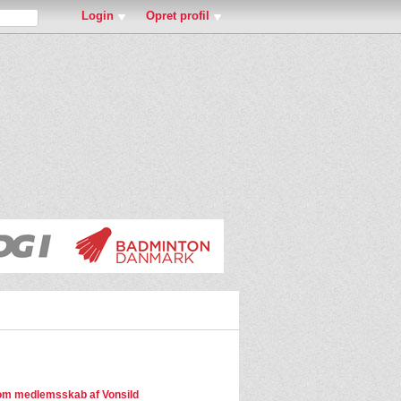
Login
Opret profil
m medlemsskab af Vonsild