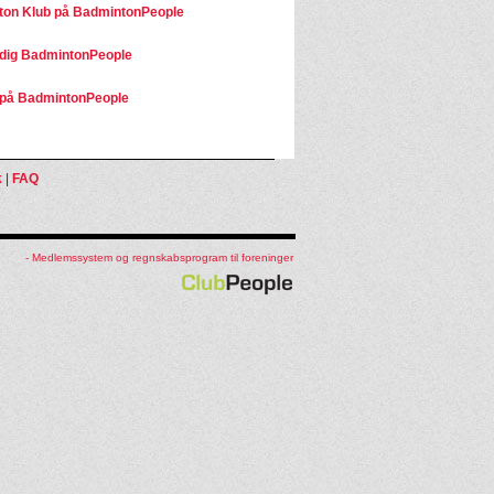
on Klub på BadmintonPeople
dig BadmintonPeople
på BadmintonPeople
k
|
FAQ
- Medlemssystem og regnskabsprogram til foreninger