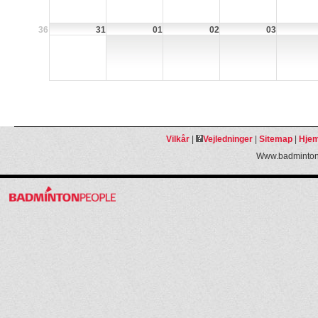
36
31
01
02
03
Vilkår
|
Vejledninger
|
Sitemap
|
Hjem
Www.badmintonp