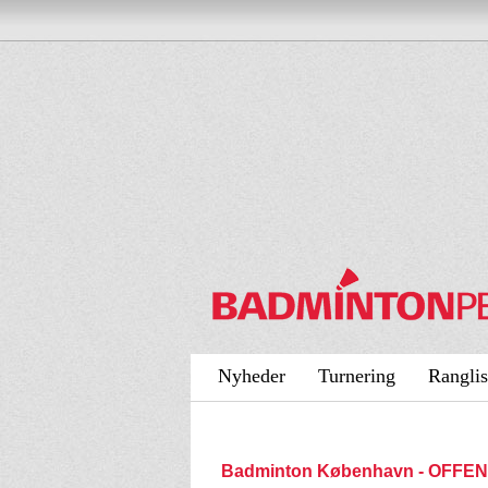
Nyheder
Turnering
Ranglis
Badminton København - OFFE