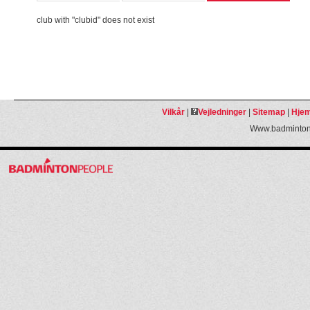
club with "clubid" does not exist
Vilkår
|
Vejledninger
|
Sitemap
|
Hjem
Www.badmintonp