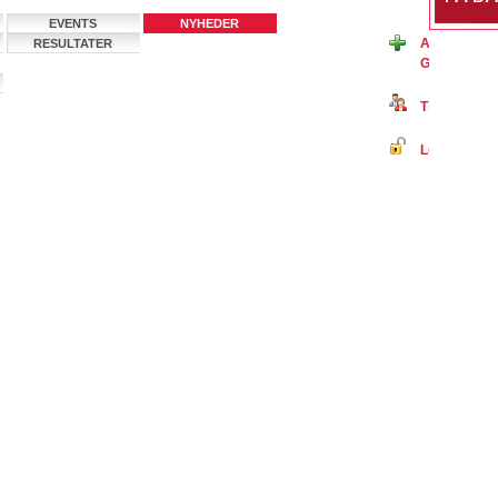
EVENTS
NYHEDER
Ansøg om m
RESULTATER
GIF på Badm
Tilmeld dig 
Log ind på B