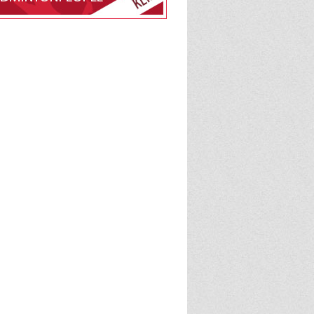
edlemsskab af Gødvad
intonPeople
BadmintonPeople
admintonPeople