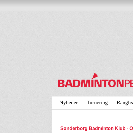
Nyheder
Turnering
Ranglis
Sønderborg Badminton Klub -