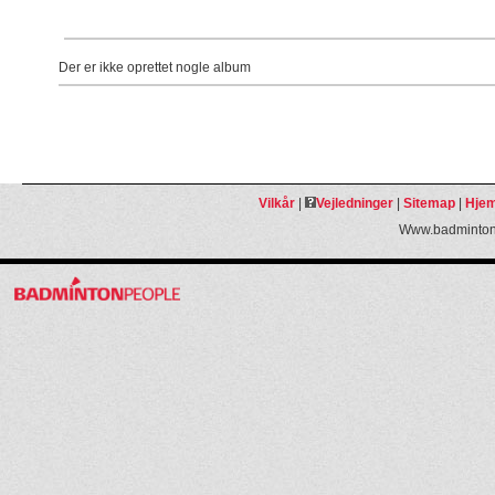
Der er ikke oprettet nogle album
Vilkår
|
Vejledninger
|
Sitemap
|
Hjem
Www.badmintonp