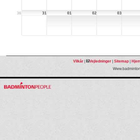
36
31
01
02
03
Vilkår
|
Vejledninger
|
Sitemap
|
Hjem
Www.badmintonp