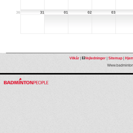
36
31
01
02
03
Vilkår
|
Vejledninger
|
Sitemap
|
Hjem
Www.badmintonp