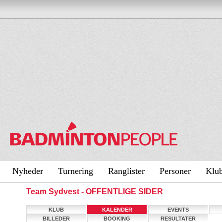
Nyheder
Turnering
Ranglister
Personer
Klu
Team Sydvest - OFFENTLIGE SIDER
KLUB
KALENDER
EVENTS
BILLEDER
BOOKING
RESULTATER