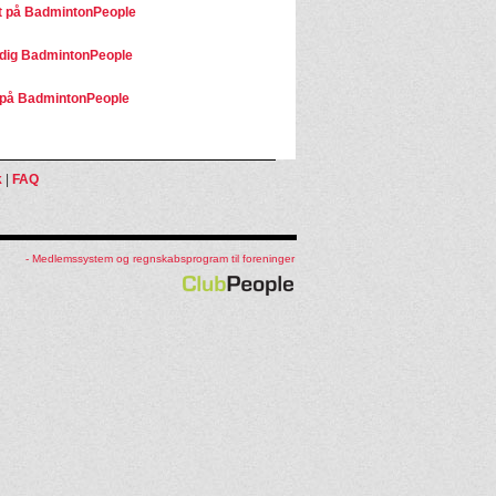
 på BadmintonPeople
dig BadmintonPeople
på BadmintonPeople
k
|
FAQ
- Medlemssystem og regnskabsprogram til foreninger