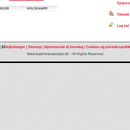
Sydvest
INGER
HOLDKAMPE
Tilmeld 
Log ind 
|
Vejledninger
|
Sitemap
|
Hjemmeside til forening
|
Cookies og privatlivspoliti
Www.badmintonpeople.dk ~ All Rights Reserved